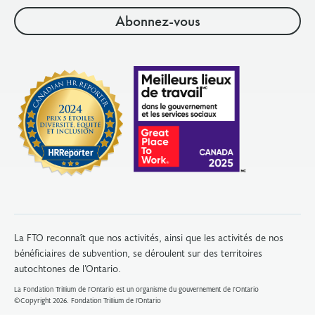
ayant un mandat actif à la date limite de soumission
des demandes de subvention.
Le conseil d’administration de votre organisme
doit compter au moins trois membres ayant un
mandat actif. Leur mandat doit être actif à la date
limite de soumission des demandes.
Au moins 50 % des membres du conseil
d’administration maintiennent une relation sans
lien de dépendance entre eux. Cela signifie que
les membres du conseil d’administration et les
membres de la direction ne sont pas mariés ou
liés entre eux, ne travaillent pas en tant que
partenaires d’affaires ou ne sont pas autrement
La FTO reconnaît que nos activités, ainsi que les activités de nos
bénéficiaires de subvention, se déroulent sur des territoires
dans une relation où les intérêts peuvent être
autochtones de l’Ontario.
compromis.
La Fondation Trillium de l'Ontario est un organisme du gouvernement de l'Ontario
©Copyright 2026. Fondation Trillium de l’Ontario