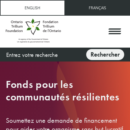
Aller
ENGLISH
FRANÇAIS
au
contenu
principal
Rechercher
Rechercher
Fonds pour les
communautés résilientes
Soumettez une demande de financement
pour aider votre organisme sans but lucratif