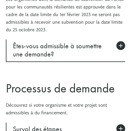
pour les communautés résilientes est approuvée dans le
cadre de la date limite du 1er février 2023 ne seront pas
admissibles à recevoir une subvention pour la date limite
du 25 octobre 2023.
Êtes-vous admissible à soumettre
une demande?
Exigences relatives à
Processus de demande
l’organisme
Un demandeur de subvention de la FTO doit :
Découvrez si votre organisme et votre projet sont
admissibles à du financement.
avoir une présence et une réputation en Ontario
en ayant comme objectif principal la prestation
Survol des étapes
de programmes et de services favorisant