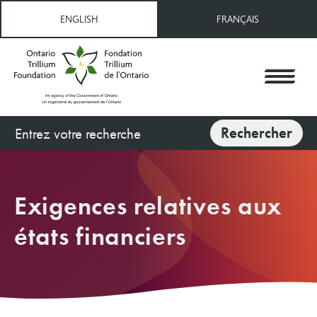
Aller
ENGLISH
FRANÇAIS
au
contenu
principal
Rechercher
Rechercher
Exigences relatives aux
états financiers