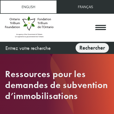
Aller
ENGLISH
FRANÇAIS
au
contenu
principal
Rechercher
Rechercher
Ressources pour les
demandes de subvention
d’immobilisations