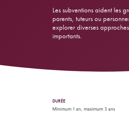
Fonds Perspectives Jeunesse
Les subventions aident les 
Restez à l’affût
Ressources de tierces parties
parents, tuteurs ou personne
Autres programmes de subventions
Travailler à la FTO
explorer diverses approches
Autres bailleurs de fonds
Histoires d’impact
importants.
Politiques
Recherchez des subventions octroyées
Reddition de comptes
DURÉE
Minimum 1 an, maximum 3 ans