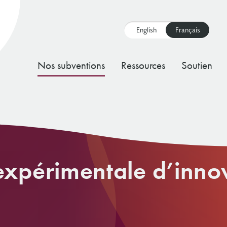
English
Français
Main
Nos subventions
Ressources
Soutien
navigation
Subvention de démarrage
Subvention expérimentale d’innovations
Fonds pour les communautés résilientes
Ressources pour les demandes de
Ressources de subvention expérimentale
Exigences à l’égard des bénéficiaires
Mission et valeurs
Conseil d'administration
Nouvelles et articles
Données ouvertes
Sourc
Cadr
expérimentale d’inno
pour les jeunes
subvention de démarrage
d’innovations pour les jeunes
d'adm
Subvention de croissance
Fonds pour le développement des
Exigence de reconnaissance des
Notre histoire
Équipe de haute direction
Abonnez-vous au bulletin de la FTO
Rapports annuels et états financiers
Sour
Subvention d’élargissement
collectivités
Ressources pour les demandes de
Ressources de subvention
subventions
Subvention d’immobilisations
Nos engagements
Plans d’activités et documents de
d’innovations pour les jeunes
subvention de croissance
d’élargissement d’innovations pour les
Fonds de rétablissement et de résilience
Comment planifier un événement de
gouvernance
jeunes
r
ls
Comment nous prenons les décisions