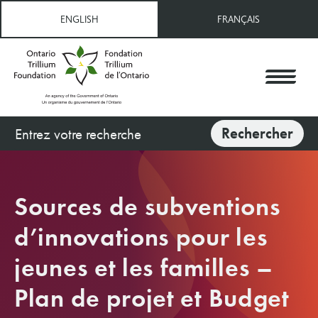
Aller
ENGLISH
FRANÇAIS
au
contenu
principal
Rechercher
Rechercher
Sources de subventions
d’innovations pour les
jeunes et les familles –
Plan de projet et Budget