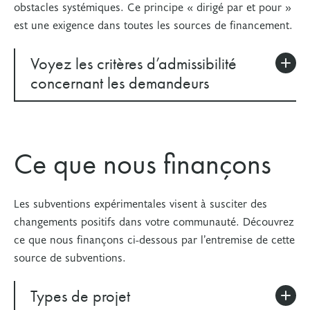
obstacles systémiques. Ce principe « dirigé par et pour »
est une exigence dans toutes les sources de financement.
Voyez les critères d’admissibilité
concernant les demandeurs
Groupes admissibles
Ce que nous finançons
Un groupe communautaire n’étant pas enregistré
en tant qu'organisme de bienfaisance ou organisme
sans but lucratif constitué en société
Les subventions expérimentales visent à susciter des
changements positifs dans votre communauté. Découvrez
Le travail d’un groupe communautaire est inspiré
ce que nous finançons ci-dessous par l’entremise de cette
par la communauté. Un groupe communautaire
source de subventions.
signifie que les membres principaux du groupe
partagent des identités et des expériences vécues
Types de projet
avec les jeunes qui bénéficieront du projet.