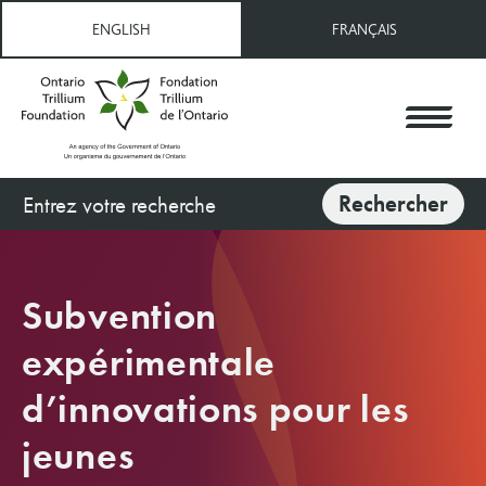
Aller
ENGLISH
FRANÇAIS
au
contenu
principal
Rechercher
Rechercher
Subvention
expérimentale
d’innovations pour les
jeunes