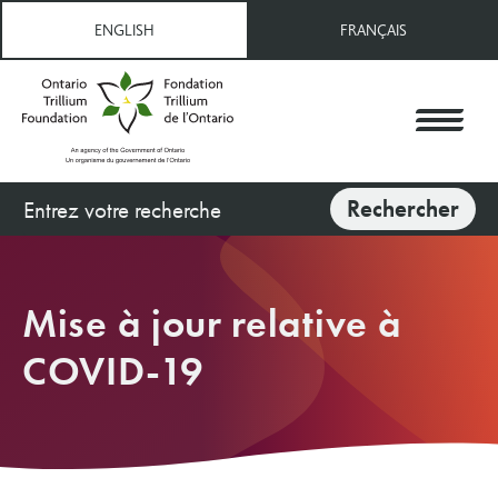
Aller
ENGLISH
FRANÇAIS
au
contenu
principal
Rechercher
Rechercher
Mise à jour relative à
COVID-19