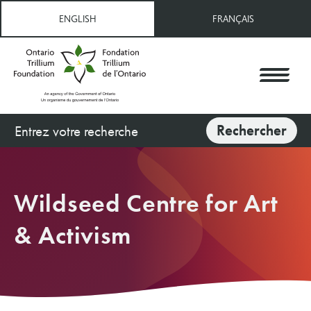
Aller
ENGLISH
FRANÇAIS
au
contenu
principal
Rechercher
Rechercher
Wildseed Centre for Art
& Activism