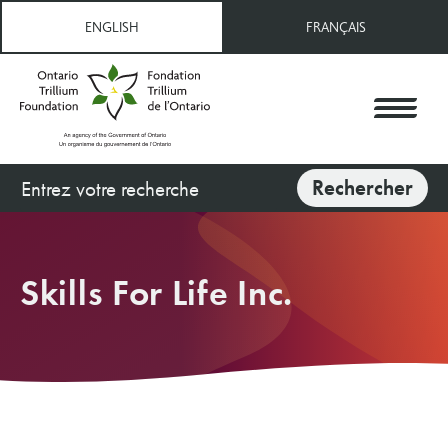
Aller
ENGLISH
FRANÇAIS
au
contenu
principal
Rechercher
Rechercher
Skills For Life Inc.