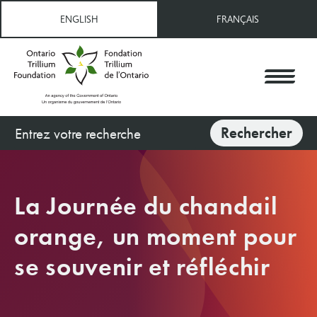
Aller
ENGLISH
FRANÇAIS
au
contenu
principal
Rechercher
Rechercher
La Journée du chandail
orange, un moment pour
se souvenir et réfléchir