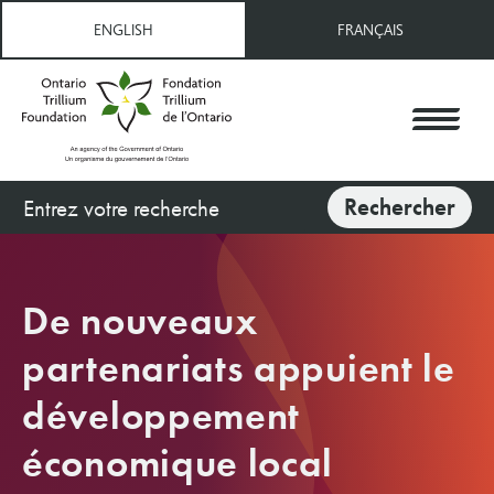
Aller
ENGLISH
FRANÇAIS
au
contenu
principal
Rechercher
Rechercher
De nouveaux
partenariats appuient le
développement
économique local