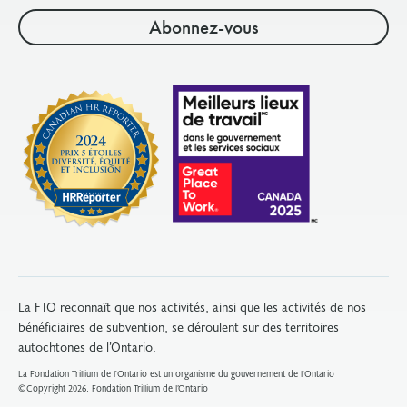
ayant un mandat actif à la date limite de soumission
des demandes de subvention.
Le conseil d’administration de votre organisme
doit compter au moins trois membres ayant un
mandat actif. Leur mandat doit être actif à la date
limite de soumission des demandes.
Au moins 50 % des membres du conseil
d’administration maintiennent une relation sans
lien de dépendance entre eux. Cela signifie que
les membres du conseil d’administration et les
membres de la direction ne sont pas mariés ou
liés entre eux, ne travaillent pas en tant que
partenaires d’affaires ou ne sont pas autrement
La FTO reconnaît que nos activités, ainsi que les activités de nos
bénéficiaires de subvention, se déroulent sur des territoires
dans une relation où les intérêts peuvent être
autochtones de l’Ontario.
compromis.
La Fondation Trillium de l'Ontario est un organisme du gouvernement de l'Ontario
©Copyright 2026. Fondation Trillium de l’Ontario