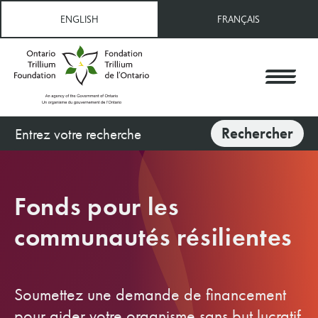
Aller
ENGLISH
FRANÇAIS
au
contenu
principal
Rechercher
Rechercher
Fonds pour les
communautés résilientes
Soumettez une demande de financement
pour aider votre organisme sans but lucratif