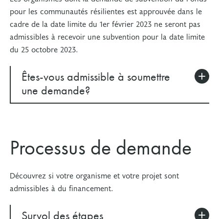
pour les communautés résilientes est approuvée dans le
cadre de la date limite du 1er février 2023 ne seront pas
admissibles à recevoir une subvention pour la date limite
du 25 octobre 2023.
Êtes-vous admissible à soumettre
une demande?
Exigences relatives à
Processus de demande
l’organisme
Un demandeur de subvention de la FTO doit :
Découvrez si votre organisme et votre projet sont
admissibles à du financement.
avoir une présence et une réputation en Ontario
en ayant comme objectif principal la prestation
Survol des étapes
de programmes et de services favorisant